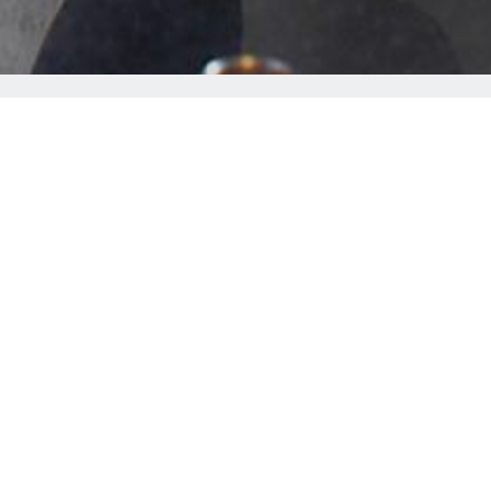
 A/S
t?
ication moins coûteux?
Avantages