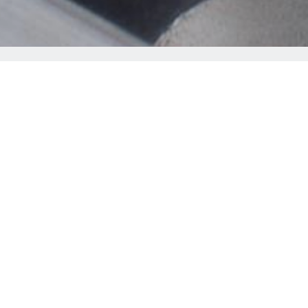
SK SINTERMETAL
Creating powderful shapes
esoin des articles pour de nouveaux projets de développemen
es articles en cours de transformation en un processus de fabr
Nous avons