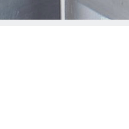
DAN
B
Besoin de convertir d
Nous offrons