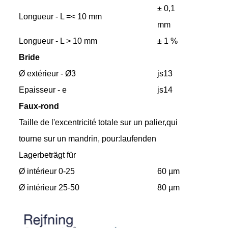
± 0,1
Longueur - L =< 10 mm
mm
Longueur - L > 10 mm
± 1 %
Bride
Ø extérieur - Ø3
js13
Epaisseur - e
js14
Faux-rond
Taille de l'excentricité totale sur un palier,qui
tourne sur un mandrin, pour:laufenden
Lagerbeträgt für
Ø intérieur 0-25
60 µm
Ø intérieur 25-50
80 µm